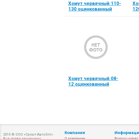
Хомут червячный 110-
Хо
130 оцинкованный
12
Хомут червячный 08-
12 оцинкованный
Компания
Информаци
2015 © ООО «Салют-АвтоОпт»
Все права защищены
О компании
Вопрос-ответ