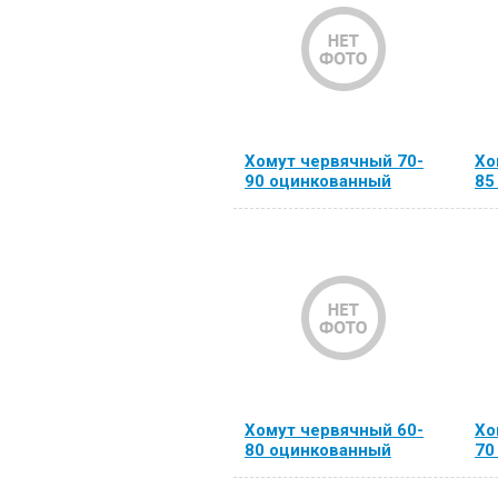
Хомут червячный 70-
Хо
90 оцинкованный
85
Хомут червячный 60-
Хо
80 оцинкованный
70