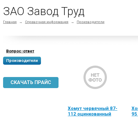
ЗАО Завод Труд
Главная
→
Справочная информация
→
Производители
Вопрос-ответ
Производители
СКАЧАТЬ ПРАЙС
Хомут червячный 87-
Хо
112 оцинкованный
95