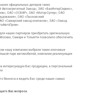
звание официальных дилеров таких
й Автоагрегатный Завод», ЗАО «ВазИнтерСервис»,
ов», ОАО «ОСВАР», ЗАО «Мотор-Супер», ОАО
рудования», ОАО «Лысковский
ОАО «Самарский завод клапанов», ЗАО «Завод
лгаАвтоПром».
ля наших партнёров приобретать оригинальную
Москве, Самаре и Тольятти позволило обеспечить
ком нашу компанию выбрали такие ключевые
ольшой парк автомобилей, компании реализующие
на интересующую Вас продукцию, а персональный
сы.
о бизнеса и видеть Вас среди наших самых
его Вас вопроса.