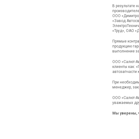
В результате 
производителе
ООО «Димитров
«Завод Автосв
ЭлектроТехнич
«Труд», ОАО «Д
Прямые контра
продукцию гар
выполнение за
ООО «Салют-Ав
клиенты как: 
автозапчасти 
При необходим
менеджер, зак
ООО «Салют-Ав
уважаемых дру
Мы уверены, 