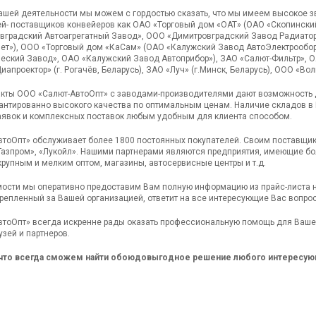
нашей деятельности мы можем с гордостью сказать, что мы имеем высокое 
й- поставщиков конвейеров как ОАО «Торговый дом «ОАТ» (ОАО «Скопински
градский Автоагрегатный Завод», ООО «Димитровградский Завод Радиатор
ет»), ООО «Торговый дом «КаСам» (ОАО «Калужский Завод АвтоЭлектрообо
еский Завод», ОАО «Калужский Завод Автоприбор»), ЗАО «Салют-Фильтр», 
иапроектор» (г. Рогачёв, Беларусь), ЗАО «Луч» (г.Минск, Беларусь), ООО «Во
кты ООО «Салют-АвтоОпт» с заводами-производителями дают возможность д
антированно высокого качества по оптимальным ценам. Наличие складов в 
явок и комплексных поставок любым удобным для клиента способом.
тоОпт» обслуживает более 1800 постоянных покупателей. Своим поставщи
«Газпром», «Лукойл». Нашими партнерами являются предприятия, имеющие б
крупным и мелким оптом, магазины, автосервисные центры и т.д.
ости мы оперативно предоставим Вам полную информацию из прайс-листа 
репленный за Вашей организацией, ответит на все интересующие Вас вопро
тоОпт» всегда искренне рады оказать профессиональную помощь для Вашег
зей и партнеров.
что всегда сможем найти обоюдовыгодное решение любого интересующ